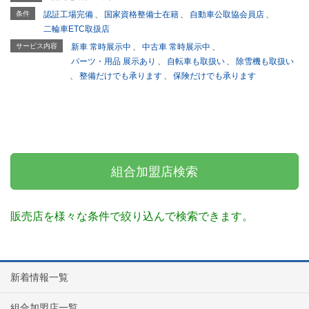
条件
認証工場完備
、
国家資格整備士在籍
、
自動車公取協会員店
、
二輪車ETC取扱店
サービス内容
新車 常時展示中
、
中古車 常時展示中
、
パーツ・用品 展示あり
、
自転車も取扱い
、
除雪機も取扱い
、
整備だけでも承ります
、
保険だけでも承ります
組合加盟店検索
販売店を様々な条件で絞り込んで検索できます。
新着情報一覧
組合加盟店一覧