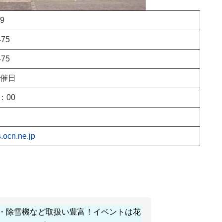
9
475
475
催日
：00
s.ocn.ne.jp
・除雪機など取扱い豊富！イベントは花